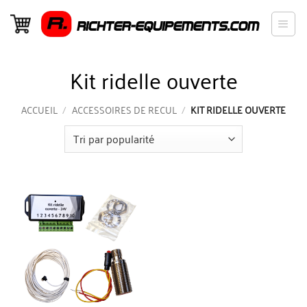
Passer
au
contenu
Kit ridelle ouverte
ACCUEIL
/
ACCESSOIRES DE RECUL
/
KIT RIDELLE OUVERTE