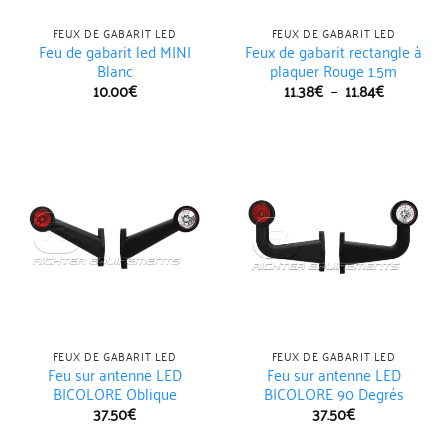
FEUX DE GABARIT LED
FEUX DE GABARIT LED
Feu de gabarit led MINI
Feux de gabarit rectangle à
Blanc
plaquer Rouge 1.5m
Plage
10.00
€
11.38
€
–
11.84
€
de
prix :
11.38€
à
11.84€
FEUX DE GABARIT LED
FEUX DE GABARIT LED
Feu sur antenne LED
Feu sur antenne LED
BICOLORE Oblique
BICOLORE 90 Degrés
37.50
€
37.50
€