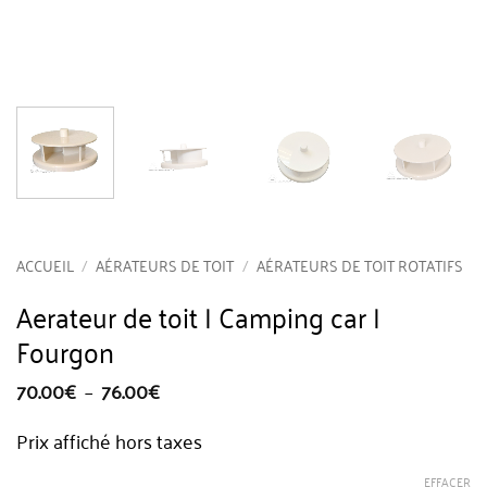
ACCUEIL
/
AÉRATEURS DE TOIT
/
AÉRATEURS DE TOIT ROTATIFS
Aerateur de toit | Camping car |
Fourgon
Plage
70.00
€
–
76.00
€
de
prix :
Prix affiché hors taxes
70.00€
à
76.00€
EFFACER