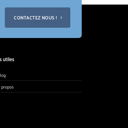
CONTACTEZ NOUS !
s utiles
log
 propos