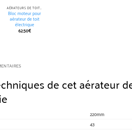
AÉRATEURS DE TOIT ÉLECTRIQUES
AÉRATEURS DE TOIT ÉLECTRIQUES
Bloc moteur pour
Aérateur de toit
aérateur de toit
électrique plat
électrique
139.96
€
62.50
€
MENTAIRES
echniques de cet aérateur de
ie
220mm
43