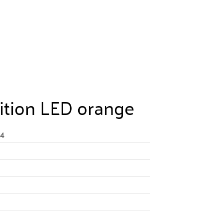
14.13
€
sition LED orange
.4