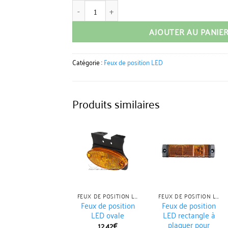
quantité de Feux de position LED orange
AJOUTER AU PANIE
Catégorie :
Feux de position LED
Produits similaires
FEUX DE POSITION LED
FEUX DE POSITION LED
Feux de position
Feux de position
LED ovale
LED rectangle à
plaquer pour
12.42
€