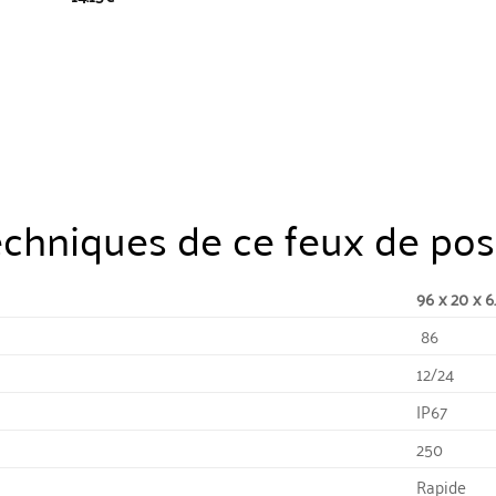
echniques de ce feux de po
96 x 20 x 6
86
12/24
IP67
250
Rapide