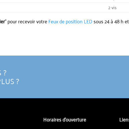
2 vis
ier
” pour recevoir votre
Feux de position LED
sous 24 à 48 h et
 ?
PLUS ?
Horaires d'ouverture
Lien