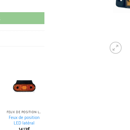
R
FEUX DE POSITION LED
FEUX DE POSITION LED
Feux de position
Feux de position
Feux de positi
LED latéral
LED oblong 12v
LED rouge
14.13
€
14.13
€
10.79
€