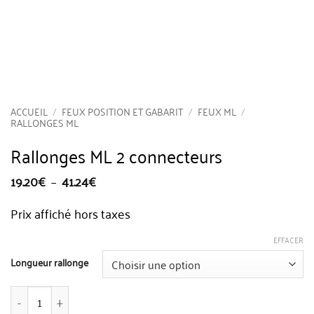
ACCUEIL
/
FEUX POSITION ET GABARIT
/
FEUX ML
/
RALLONGES ML
Rallonges ML 2 connecteurs
Plage
19.20
€
–
41.24
€
de
prix :
Prix affiché hors taxes
19.20€
à
41.24€
EFFACER
Longueur rallonge
quantité de Rallonges ML 2 connecteurs