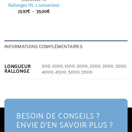
Rallonges ML 1 connecteur
Plage
15.97
€
–
35.00
€
de
prix :
15.97€
à
35.00€
INFORMATIONS COMPLÉMENTAIRES
500, 1000, 1500, 2000, 2500, 3000, 3500,
LONGUEUR
RALLONGE
4000, 4500, 5000, 5500
BESOIN DE CONSEILS ?
ENVIE D'EN SAVOIR PLUS ?