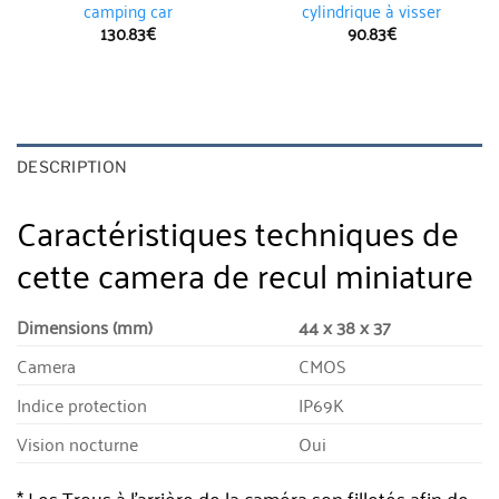
camping car
cylindrique à visser
130.83
€
90.83
€
DESCRIPTION
Caractéristiques techniques de
cette camera de recul miniature
Dimensions (mm)
44 x 38 x 37
Camera
CMOS
Indice protection
IP69K
Vision nocturne
Oui
* Les Trous à l’arrière de la caméra son filletés afin de