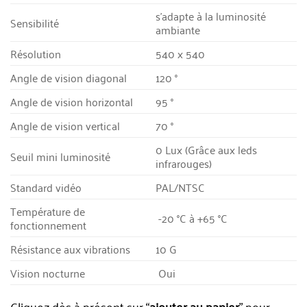
s’adapte à la luminosité
Sensibilité
ambiante
Résolution
540 x 540
Angle de vision diagonal
120 °
Angle de vision horizontal
95 °
Angle de vision vertical
70 °
0 Lux (Grâce aux leds
Seuil mini luminosité
infrarouges)
Standard vidéo
PAL/NTSC
Température de
-20 °C à +65 °C
fonctionnement
Résistance aux vibrations
10 G
Vision nocturne
Oui
Cliquez dès à présent sur “
ajouter au panier
” pour